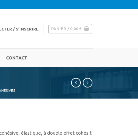
PANIER /
0,00
€
CTER / S’INSCRIRE
CONTACT
DHÉSIVES
ge
cohésive, élastique, à double effet cohésif.
 :