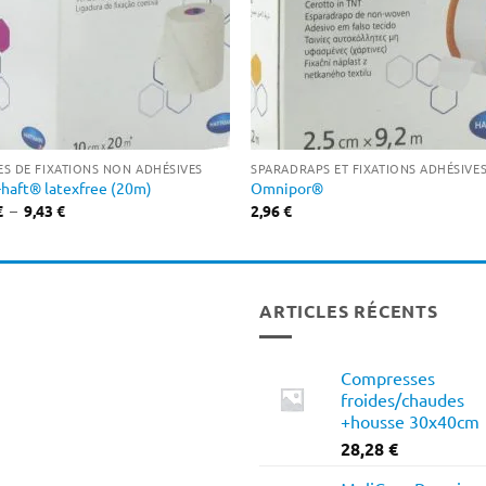
S DE FIXATIONS NON ADHÉSIVES
SPARADRAPS ET FIXATIONS ADHÉSIVE
haft® latexfree (20m)
Omnipor®
Plage
€
–
9,43
€
2,96
€
de
prix :
5,45 €
à
9,43 €
ARTICLES RÉCENTS
Compresses
froides/chaudes
+housse 30x40cm
28,28
€