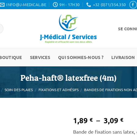
INFO@J-MEDICAL.BE
9H - 17H30
+32 (0)71/354.350
SE CONNE
BOUTIQUE
SERVICES
QUI SOMMES-NOUS ?
LIVRAISON
Peha-haft® latexfree (4m)
/
SOIN DES PLAIES
/
FIXATIONS ET ADHÉSIFS
/
BANDES DE FIXATIONS NON A
Pla
1,89
–
3,09
€
€
de
Bande de fixation sans latex, 
prix