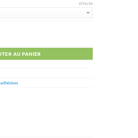
 €
EFFACER
 €
ee (4m)
TER AU PANIER
 adhésives