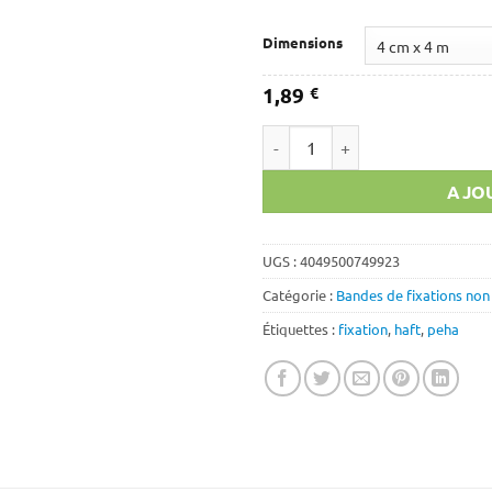
1,89
à
Dimensions
3,09
1,89
€
quantité de Peha-haft® latexfr
AJOU
UGS :
4049500749923
Catégorie :
Bandes de fixations non
Étiquettes :
fixation
,
haft
,
peha