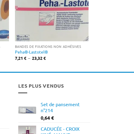
S
BANDES DE FIXATIONS NON ADHÉSIVES
Peha®-Lastotel®
Plage
7,21
€
–
23,32
€
de
prix :
7,21 €
à
23,32 €
LES PLUS VENDUS
Set de pansement
n°214
0,64
€
CADUCÉE - CROIX