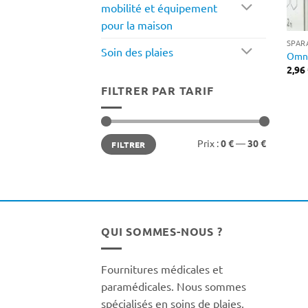
mobilité et équipement
pour la maison
SPAR
Soin des plaies
Omn
2,96
FILTRER PAR TARIF
Prix
Prix
Prix :
0 €
—
30 €
FILTRER
min
max
QUI SOMMES-NOUS ?
Fournitures médicales et
paramédicales. Nous sommes
spécialisés en soins de plaies,