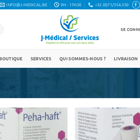
INFO@J-MEDICAL.BE
9H - 17H30
+32 (0)71/354.350
SE CONNE
BOUTIQUE
SERVICES
QUI SOMMES-NOUS ?
LIVRAISON