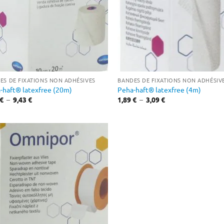
ES DE FIXATIONS NON ADHÉSIVES
BANDES DE FIXATIONS NON ADHÉSIV
-haft® latexfree (20m)
Peha-haft® latexfree (4m)
Plage
Plage
€
–
9,43
€
1,89
€
–
3,09
€
de
de
prix :
prix :
5,45 €
1,89 €
à
à
9,43 €
3,09 €