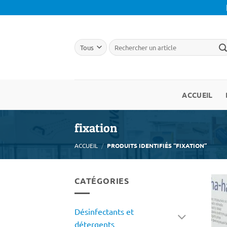
Passer
au
contenu
ACCUEIL
fixation
ACCUEIL
/
PRODUITS IDENTIFIÉS “FIXATION”
CATÉGORIES
Désinfectants et
détergents