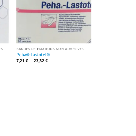
ES
BANDES DE FIXATIONS NON ADHÉSIVES
Peha®-Lastotel®
Plage
7,21
€
–
23,32
€
de
prix :
7,21 €
à
23,32 €