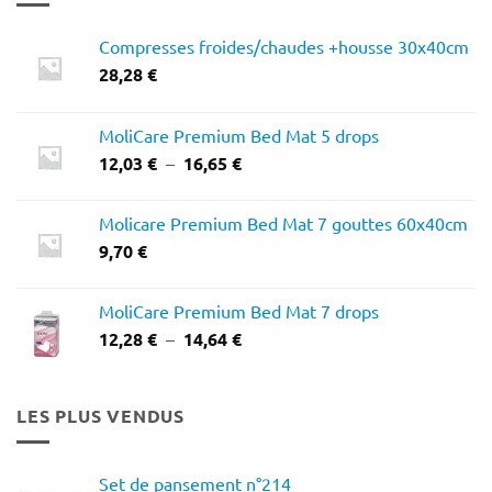
Compresses froides/chaudes +housse 30x40cm
28,28
€
MoliCare Premium Bed Mat 5 drops
Plage
12,03
€
–
16,65
€
de
prix :
Molicare Premium Bed Mat 7 gouttes 60x40cm
12,03 €
9,70
€
à
16,65 €
MoliCare Premium Bed Mat 7 drops
Plage
12,28
€
–
14,64
€
de
prix :
12,28 €
LES PLUS VENDUS
à
14,64 €
Set de pansement n°214