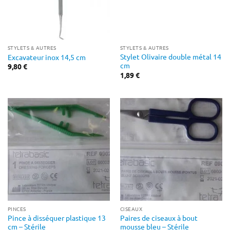
STYLETS & AUTRES
STYLETS & AUTRES
Stylet Olivaire double métal 14
Excavateur inox 14,5 cm
cm
9,80
€
1,89
€
PINCES
CISEAUX
Pince à disséquer plastique 13
Paires de ciseaux à bout
cm – Stérile
mousse bleu – Stérile