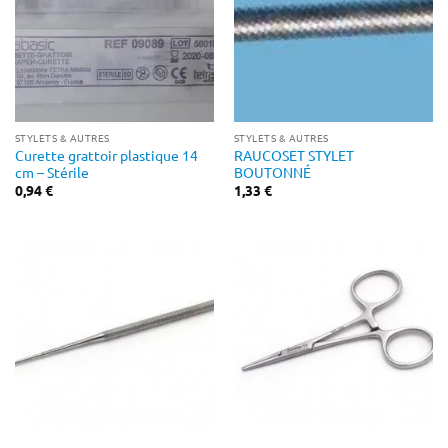
STYLETS & AUTRES
STYLETS & AUTRES
Curette grattoir plastique 14
RAUCOSET STYLET
cm – Stérile
BOUTONNÉ
0,94
€
1,33
€