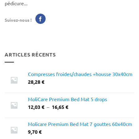
pédicure...
Suivez-nous !
ARTICLES RÉCENTS
Compresses froides/chaudes +housse 30x40cm
28,28
€
MoliCare Premium Bed Mat 5 drops
Plage
12,03
€
–
16,65
€
de
prix :
Molicare Premium Bed Mat 7 gouttes 60x40cm
12,03 €
9,70
€
à
16,65 €