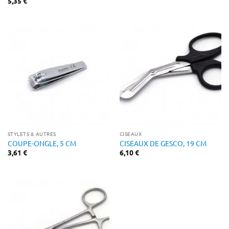
5,35
€
STYLETS & AUTRES
CISEAUX
COUPE-ONGLE, 5 CM
CISEAUX DE GESCO, 19 CM
3,61
€
6,10
€