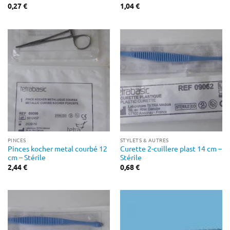
0,27
€
1,04
€
PINCES
STYLETS & AUTRES
Pinces kocher metal courbé 12
Curette 2-cuillere plast 14 cm –
cm – Stérile
Stérile
2,44
€
0,68
€