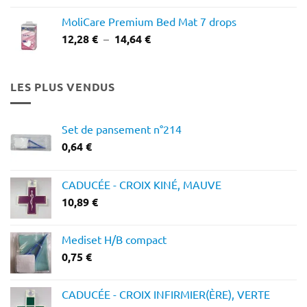
MoliCare Premium Bed Mat 7 drops
Plage
12,28
€
–
14,64
€
de
prix :
12,28 €
LES PLUS VENDUS
à
14,64 €
Set de pansement n°214
0,64
€
CADUCÉE - CROIX KINÉ, MAUVE
10,89
€
Mediset H/B compact
0,75
€
CADUCÉE - CROIX INFIRMIER(ÈRE), VERTE