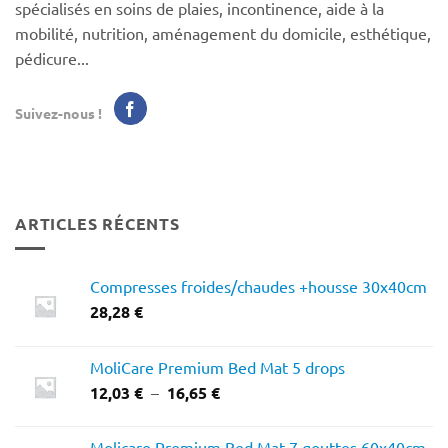
spécialisés en soins de plaies, incontinence, aide à la
mobilité, nutrition, aménagement du domicile, esthétique,
pédicure...
Suivez-nous !
ARTICLES RÉCENTS
Compresses froides/chaudes +housse 30x40cm
28,28
€
MoliCare Premium Bed Mat 5 drops
Plage
12,03
€
–
16,65
€
de
prix :
Molicare Premium Bed Mat 7 gouttes 60x40cm