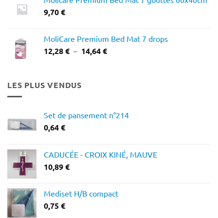
12,03 €
9,70
€
à
16,65 €
MoliCare Premium Bed Mat 7 drops
Plage
12,28
€
–
14,64
€
de
prix :
12,28 €
LES PLUS VENDUS
à
14,64 €
Set de pansement n°214
0,64
€
CADUCÉE - CROIX KINÉ, MAUVE
10,89
€
Mediset H/B compact
0,75
€