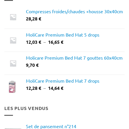
Compresses froides/chaudes +housse 30x40cm
28,28
€
MoliCare Premium Bed Mat 5 drops
Plage
12,03
€
–
16,65
€
de
prix :
Molicare Premium Bed Mat 7 gouttes 60x40cm
12,03 €
9,70
€
à
16,65 €
MoliCare Premium Bed Mat 7 drops
Plage
12,28
€
–
14,64
€
de
prix :
12,28 €
LES PLUS VENDUS
à
14,64 €
Set de pansement n°214