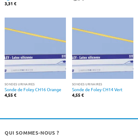
3,31
€
SONDES URINAIRES
SONDES URINAIRES
Sonde de Foley CH16 Orange
Sonde de Foley CH14 Vert
4,55
€
4,55
€
QUI SOMMES-NOUS ?