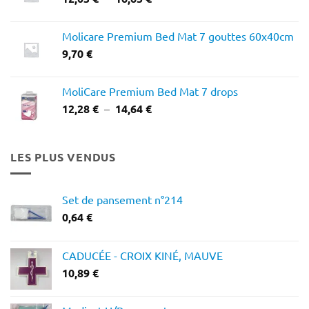
de
prix :
Molicare Premium Bed Mat 7 gouttes 60x40cm
12,03 €
9,70
€
à
16,65 €
MoliCare Premium Bed Mat 7 drops
Plage
12,28
€
–
14,64
€
de
prix :
12,28 €
LES PLUS VENDUS
à
14,64 €
Set de pansement n°214
0,64
€
CADUCÉE - CROIX KINÉ, MAUVE
10,89
€