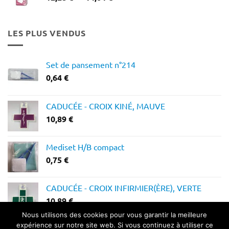
de
prix :
12,28 €
LES PLUS VENDUS
à
14,64 €
Set de pansement n°214
0,64
€
CADUCÉE - CROIX KINÉ, MAUVE
10,89
€
Mediset H/B compact
0,75
€
CADUCÉE - CROIX INFIRMIER(ÈRE), VERTE
10,89
€
Nous utilisons des cookies pour vous garantir la meilleure
expérience sur notre site web. Si vous continuez à utiliser ce