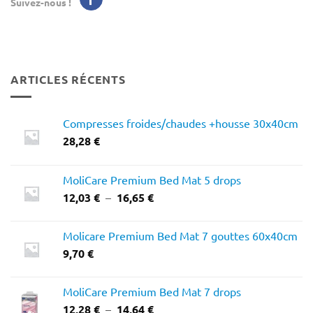
Suivez-nous !
ARTICLES RÉCENTS
Compresses froides/chaudes +housse 30x40cm
28,28
€
MoliCare Premium Bed Mat 5 drops
Plage
12,03
€
–
16,65
€
de
prix :
Molicare Premium Bed Mat 7 gouttes 60x40cm
12,03 €
9,70
€
à
16,65 €
MoliCare Premium Bed Mat 7 drops
Plage
12,28
€
–
14,64
€