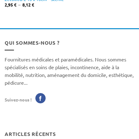
Plage
2,95
€
–
8,12
€
de
prix :
2,95 €
à
8,12 €
QUI SOMMES-NOUS ?
Fournitures médicales et paramédicales. Nous sommes
spécialisés en soins de plaies, incontinence, aide à la
mobilité, nutrition, aménagement du domicile, esthétique,
pédicure...
Suivez-nous !
ARTICLES RÉCENTS