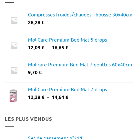
Compresses froides/chaudes +housse 30x40cm
28,28
€
MoliCare Premium Bed Mat 5 drops
Plage
12,03
€
–
16,65
€
de
prix :
Molicare Premium Bed Mat 7 gouttes 60x40cm
12,03 €
9,70
€
à
16,65 €
MoliCare Premium Bed Mat 7 drops
Plage
12,28
€
–
14,64
€
de
prix :
12,28 €
LES PLUS VENDUS
à
14,64 €
Set de pansement n°214