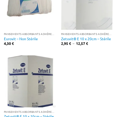
PANSEMENTS ABSORBANTS ADHÉRENTS
PANSEMENTS ABSORBANTS ADHÉRENTS
Eurovit – Non Stérile
Zetuvit® E 10 x 20cm – Stérile
Plage
4,30
€
2,95
€
–
12,57
€
de
prix :
2,95 €
à
12,57 €
PANSEMENTS ABSORBANTS ADHÉRENTS
Zetuvit® E 10 x 10cm – Stérile