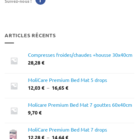
Suivez-nous !
ARTICLES RÉCENTS
Compresses froides/chaudes +housse 30x40cm
28,28
€
MoliCare Premium Bed Mat 5 drops
Plage
12,03
€
–
16,65
€
de
prix :
Molicare Premium Bed Mat 7 gouttes 60x40cm
12,03 €
9,70
€
à
16,65 €
MoliCare Premium Bed Mat 7 drops
Plage
12,28
€
–
14,64
€