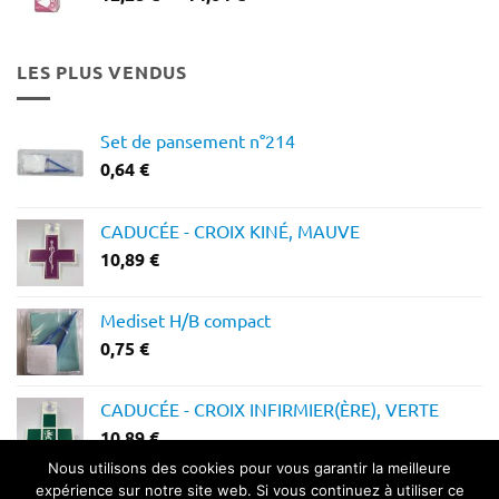
de
prix :
12,28 €
LES PLUS VENDUS
à
14,64 €
Set de pansement n°214
0,64
€
CADUCÉE - CROIX KINÉ, MAUVE
10,89
€
Mediset H/B compact
0,75
€
CADUCÉE - CROIX INFIRMIER(ÈRE), VERTE
10,89
€
Nous utilisons des cookies pour vous garantir la meilleure
expérience sur notre site web. Si vous continuez à utiliser ce