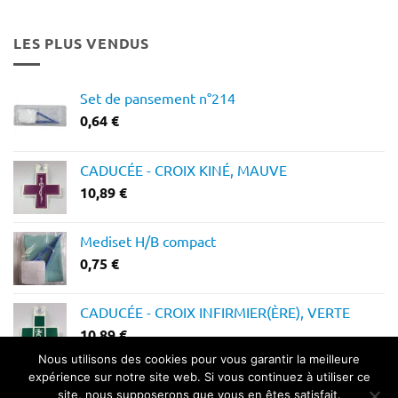
prix :
12,28 €
LES PLUS VENDUS
à
14,64 €
Set de pansement n°214
0,64
€
CADUCÉE - CROIX KINÉ, MAUVE
10,89
€
Mediset H/B compact
0,75
€
CADUCÉE - CROIX INFIRMIER(ÈRE), VERTE
10,89
€
Nous utilisons des cookies pour vous garantir la meilleure
expérience sur notre site web. Si vous continuez à utiliser ce
site, nous supposerons que vous en êtes satisfait.