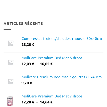
ARTICLES RÉCENTS
Compresses froides/chaudes +housse 30x40cm
28,28
€
MoliCare Premium Bed Mat 5 drops
Plage
12,03
€
–
16,65
€
de
prix :
Molicare Premium Bed Mat 7 gouttes 60x40cm
12,03 €
9,70
€
à
16,65 €
MoliCare Premium Bed Mat 7 drops
Plage
12,28
€
–
14,64
€
de