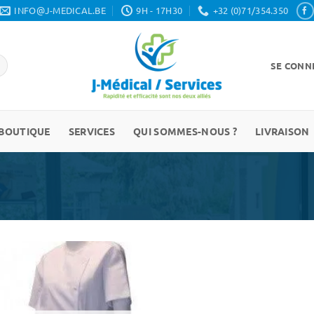
INFO@J-MEDICAL.BE
9H - 17H30
+32 (0)71/354.350
SE CONNE
BOUTIQUE
SERVICES
QUI SOMMES-NOUS ?
LIVRAISON