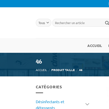
Passer
au
contenu
ACCUEIL
46
ACCUEIL
/
PRODUIT TAILLE
/
46
CATÉGORIES
Désinfectants et
détergents