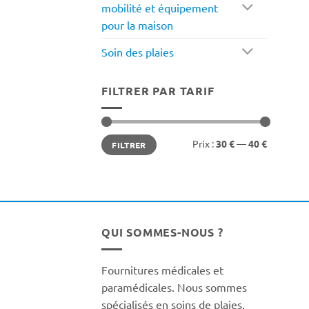
mobilité et équipement
pour la maison
Soin des plaies
FILTRER PAR TARIF
Prix
Prix
Prix :
30 €
—
40 €
FILTRER
min
max
QUI SOMMES-NOUS ?
Fournitures médicales et
paramédicales. Nous sommes
spécialisés en soins de plaies,