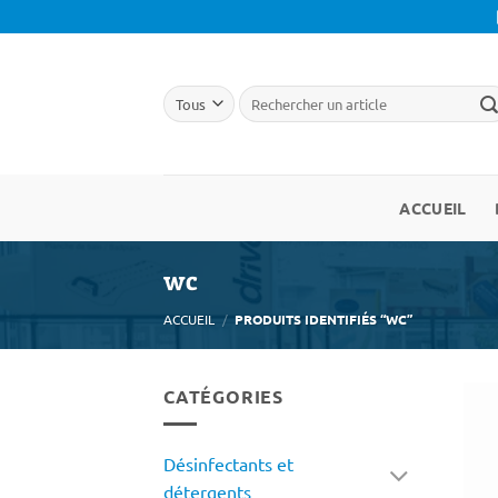
Passer
au
contenu
ACCUEIL
wc
ACCUEIL
/
PRODUITS IDENTIFIÉS “WC”
CATÉGORIES
Désinfectants et
détergents