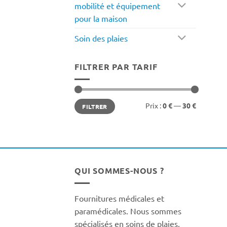
mobilité et équipement
pour la maison
Soin des plaies
FILTRER PAR TARIF
Prix
Prix
Prix :
0 €
—
30 €
FILTRER
min
max
QUI SOMMES-NOUS ?
Fournitures médicales et
paramédicales. Nous sommes
spécialisés en soins de plaies,