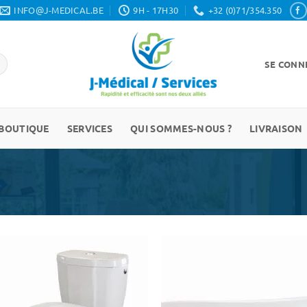
INFO@J-MEDICAL.BE
9H - 17H30
+32 (0)71/354.350
SE CONNE
BOUTIQUE
SERVICES
QUI SOMMES-NOUS ?
LIVRAISON