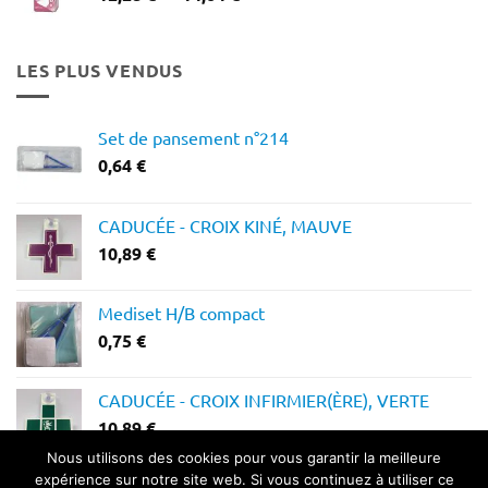
de
prix :
12,28 €
LES PLUS VENDUS
à
14,64 €
Set de pansement n°214
0,64
€
CADUCÉE - CROIX KINÉ, MAUVE
10,89
€
Mediset H/B compact
0,75
€
CADUCÉE - CROIX INFIRMIER(ÈRE), VERTE
10,89
€
Nous utilisons des cookies pour vous garantir la meilleure
expérience sur notre site web. Si vous continuez à utiliser ce