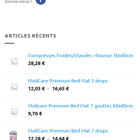
Suivez-nous !
ARTICLES RÉCENTS
Compresses froides/chaudes +housse 30x40cm
28,28
€
MoliCare Premium Bed Mat 5 drops
Plage
12,03
€
–
16,65
€
de
prix :
Molicare Premium Bed Mat 7 gouttes 60x40cm
12,03 €
9,70
€
à
16,65 €
MoliCare Premium Bed Mat 7 drops
Plage
12,28
€
–
14,64
€