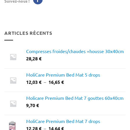
Suivez-nous !
ARTICLES RÉCENTS
Compresses froides/chaudes +housse 30x40cm
28,28
€
MoliCare Premium Bed Mat 5 drops
Plage
12,03
€
–
16,65
€
de
prix :
Molicare Premium Bed Mat 7 gouttes 60x40cm
12,03 €
9,70
€
à
16,65 €
MoliCare Premium Bed Mat 7 drops
Plage
12,28
€
–
14,64
€