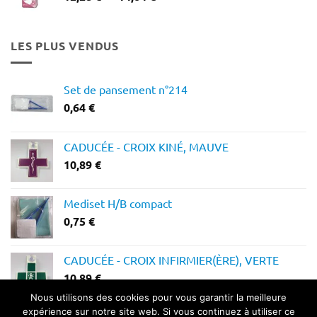
de
prix :
12,28 €
LES PLUS VENDUS
à
14,64 €
Set de pansement n°214
0,64
€
CADUCÉE - CROIX KINÉ, MAUVE
10,89
€
Mediset H/B compact
0,75
€
CADUCÉE - CROIX INFIRMIER(ÈRE), VERTE
10,89
€
Nous utilisons des cookies pour vous garantir la meilleure
expérience sur notre site web. Si vous continuez à utiliser ce