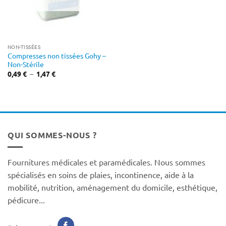
NON-TISSÉES
Compresses non tissées Gohy –
Non-Stérile
Plage
0,49
€
–
1,47
€
de
prix :
0,49 €
à
1,47 €
QUI SOMMES-NOUS ?
Fournitures médicales et paramédicales. Nous sommes
spécialisés en soins de plaies, incontinence, aide à la
mobilité, nutrition, aménagement du domicile, esthétique,
pédicure...