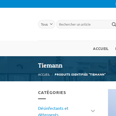
Passer
au
contenu
ACCUEIL
Tiemann
ACCUEIL
/
PRODUITS IDENTIFIÉS “TIEMANN”
CATÉGORIES
Désinfectants et
détergents