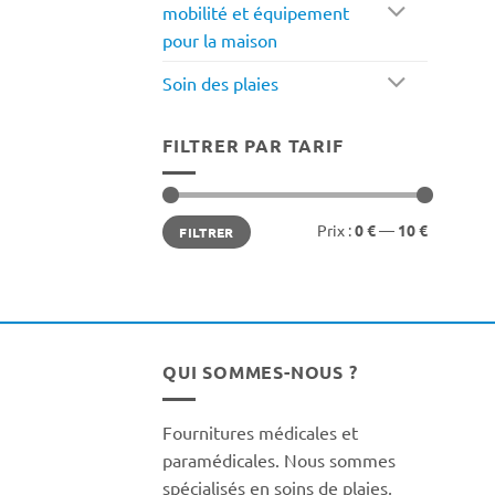
mobilité et équipement
pour la maison
Soin des plaies
FILTRER PAR TARIF
Prix
Prix
Prix :
0 €
—
10 €
FILTRER
min
max
QUI SOMMES-NOUS ?
Fournitures médicales et
paramédicales. Nous sommes
spécialisés en soins de plaies,