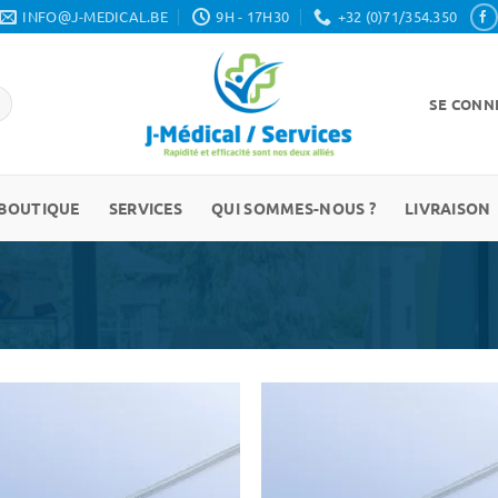
INFO@J-MEDICAL.BE
9H - 17H30
+32 (0)71/354.350
SE CONNE
BOUTIQUE
SERVICES
QUI SOMMES-NOUS ?
LIVRAISON