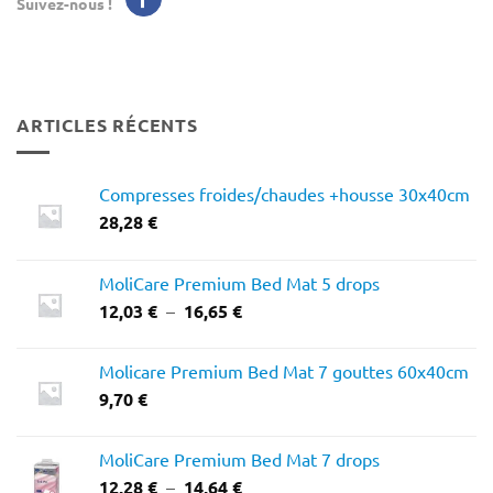
Suivez-nous !
ARTICLES RÉCENTS
Compresses froides/chaudes +housse 30x40cm
28,28
€
MoliCare Premium Bed Mat 5 drops
Plage
12,03
€
–
16,65
€
de
prix :
Molicare Premium Bed Mat 7 gouttes 60x40cm
12,03 €
9,70
€
à
16,65 €
MoliCare Premium Bed Mat 7 drops
Plage
12,28
€
–
14,64
€