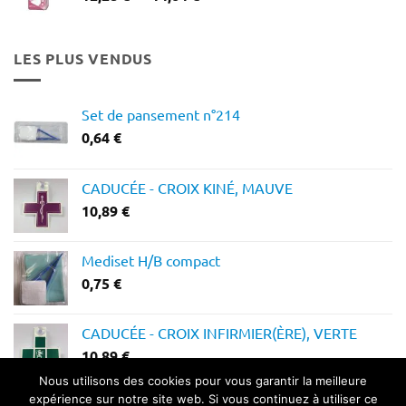
de
prix :
12,28 €
LES PLUS VENDUS
à
14,64 €
Set de pansement n°214
0,64
€
CADUCÉE - CROIX KINÉ, MAUVE
10,89
€
Mediset H/B compact
0,75
€
CADUCÉE - CROIX INFIRMIER(ÈRE), VERTE
10,89
€
Nous utilisons des cookies pour vous garantir la meilleure
expérience sur notre site web. Si vous continuez à utiliser ce