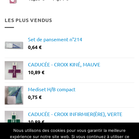
de
prix :
12,28 €
LES PLUS VENDUS
à
14,64 €
Set de pansement n°214
0,64
€
CADUCÉE - CROIX KINÉ, MAUVE
10,89
€
Mediset H/B compact
0,75
€
CADUCÉE - CROIX INFIRMIER(ÈRE), VERTE
10,89
€
Nous utilisons des cookies pour vous garantir la meilleure
expérience sur notre site web. Si vous continuez à utiliser ce