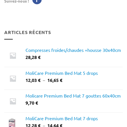
Suivez-nous !
ARTICLES RÉCENTS
Compresses froides/chaudes +housse 30x40cm
28,28
€
MoliCare Premium Bed Mat 5 drops
Plage
12,03
€
–
16,65
€
de
prix :
Molicare Premium Bed Mat 7 gouttes 60x40cm
12,03 €
9,70
€
à
16,65 €
MoliCare Premium Bed Mat 7 drops
Plage
12,28
€
–
14,64
€