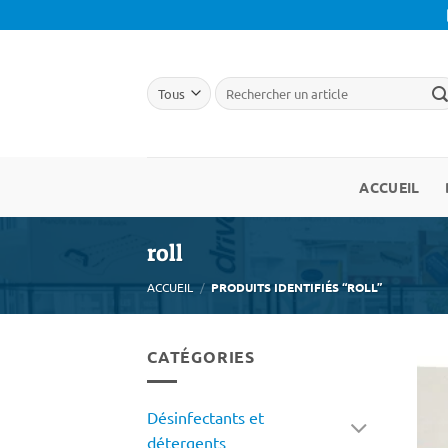
Passer
au
contenu
ACCUEIL
roll
ACCUEIL
/
PRODUITS IDENTIFIÉS “ROLL”
CATÉGORIES
Désinfectants et
détergents