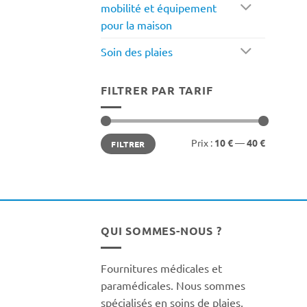
mobilité et équipement
pour la maison
Soin des plaies
FILTRER PAR TARIF
Prix
Prix
Prix :
10 €
—
40 €
FILTRER
min
max
QUI SOMMES-NOUS ?
Fournitures médicales et
paramédicales. Nous sommes
spécialisés en soins de plaies,