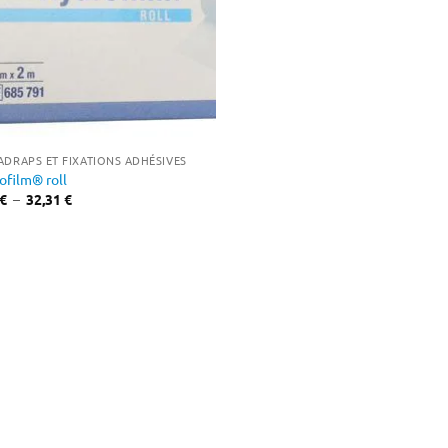
ADRAPS ET FIXATIONS ADHÉSIVES
ofilm® roll
Plage
€
–
32,31
€
de
prix :
9,14 €
à
32,31 €