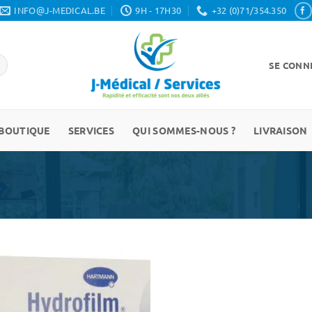
INFO@J-MEDICAL.BE
9H - 17H30
+32 (0)71/354.350
SE CONNE
BOUTIQUE
SERVICES
QUI SOMMES-NOUS ?
LIVRAISON