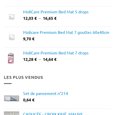
MoliCare Premium Bed Mat 5 drops
Plage
12,03
€
–
16,65
€
de
prix :
Molicare Premium Bed Mat 7 gouttes 60x40cm
12,03 €
9,70
€
à
16,65 €
MoliCare Premium Bed Mat 7 drops
Plage
12,28
€
–
14,64
€
de
prix :
12,28 €
LES PLUS VENDUS
à
14,64 €
Set de pansement n°214
0,64
€
CADUCÉE - CROIX KINÉ, MAUVE