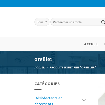
Passer
au
contenu
ACCUEIL
oreiller
ACCUEIL
/
PRODUITS IDENTIFIÉS “OREILLER”
CATÉGORIES
Désinfectants et
détergents