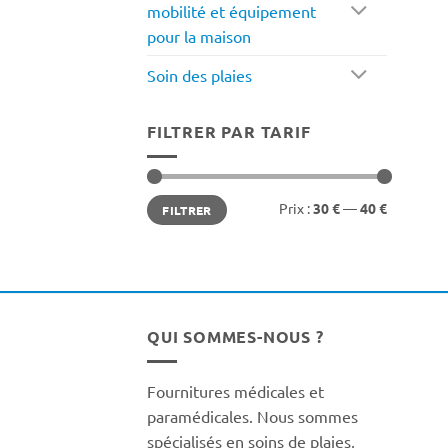
mobilité et équipement
pour la maison
Soin des plaies
FILTRER PAR TARIF
Prix
Prix
Prix :
30 €
—
40 €
FILTRER
min
max
QUI SOMMES-NOUS ?
Fournitures médicales et
paramédicales. Nous sommes
spécialisés en soins de plaies,