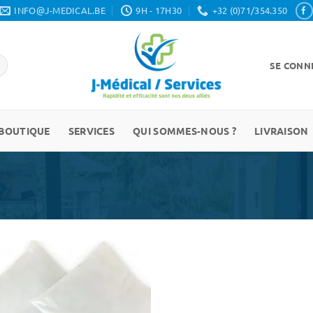
INFO@J-MEDICAL.BE
9H - 17H30
+32 (0)71/354.350
SE CONNE
BOUTIQUE
SERVICES
QUI SOMMES-NOUS ?
LIVRAISON