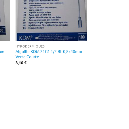
HYPODERMIQUES
6mm
Aiguille KDM 21G1 1/2 BL 0,8x40mm
Verte Courte
3,10
€