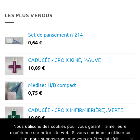
prix :
12,28 €
LES PLUS VENDUS
à
14,64 €
Set de pansement n°214
0,64
€
CADUCÉE - CROIX KINÉ, MAUVE
10,89
€
Mediset H/B compact
0,75
€
CADUCÉE - CROIX INFIRMIER(ÈRE), VERTE
10,89
€
Nous utilisons des cookies pour vous garantir la meilleure
expérience sur notre site web. Si vous continuez à utiliser ce
site, nous supposerons que vous en êtes satisfait.