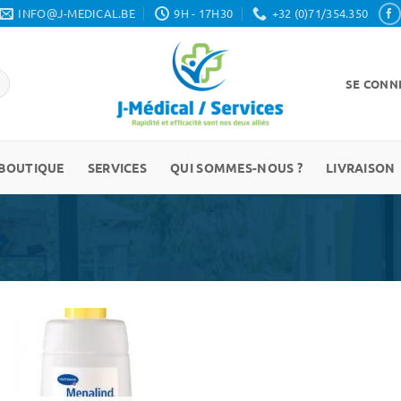
INFO@J-MEDICAL.BE
9H - 17H30
+32 (0)71/354.350
SE CONNE
BOUTIQUE
SERVICES
QUI SOMMES-NOUS ?
LIVRAISON