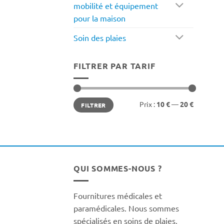
mobilité et équipement
pour la maison
Soin des plaies
FILTRER PAR TARIF
Prix
Prix
Prix :
10 €
—
20 €
FILTRER
min
max
QUI SOMMES-NOUS ?
Fournitures médicales et
paramédicales. Nous sommes
spécialisés en soins de plaies,