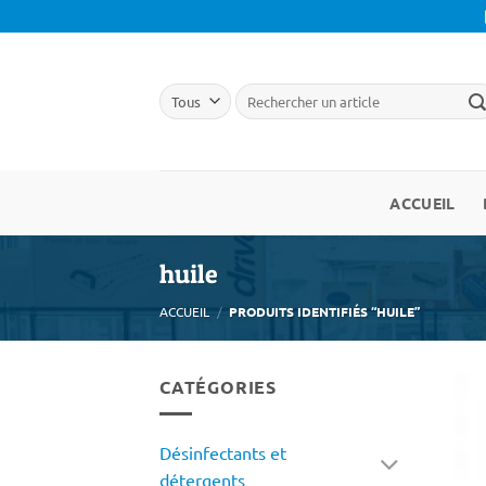
Passer
au
contenu
ACCUEIL
huile
ACCUEIL
/
PRODUITS IDENTIFIÉS “HUILE”
CATÉGORIES
Désinfectants et
détergents