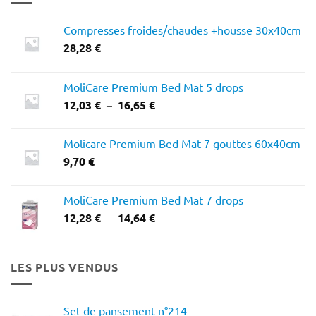
Compresses froides/chaudes +housse 30x40cm
28,28
€
MoliCare Premium Bed Mat 5 drops
Plage
12,03
€
–
16,65
€
de
prix :
Molicare Premium Bed Mat 7 gouttes 60x40cm
12,03 €
9,70
€
à
16,65 €
MoliCare Premium Bed Mat 7 drops
Plage
12,28
€
–
14,64
€
de
prix :
12,28 €
LES PLUS VENDUS
à
14,64 €
Set de pansement n°214