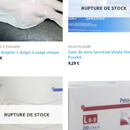
RUPTURE DE STOCK
S D'EXAMEN
NON-POUDRÉ
Gant de soins Sensitive Vinyle No
 doigtier 2 doigts à usage unique
Poudré
€
9,29
€
RUPTURE DE STOCK