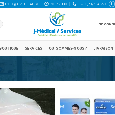
INFO@J-MEDICAL.BE
9H - 17H30
+32 (0)71/354.350
SE CONNE
BOUTIQUE
SERVICES
QUI SOMMES-NOUS ?
LIVRAISON