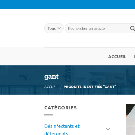
Passer
au
contenu
ACCUEIL
gant
ACCUEIL
/
PRODUITS IDENTIFIÉS “GANT”
CATÉGORIES
Désinfectants et
détergents