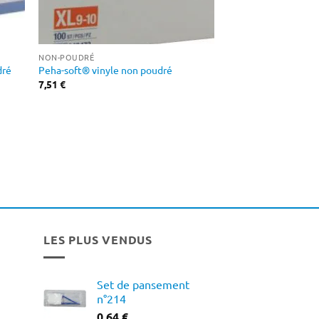
NON-POUDRÉ
dré
Peha-soft® vinyle non poudré
7,51
€
LES PLUS VENDUS
Set de pansement
n°214
0,64
€