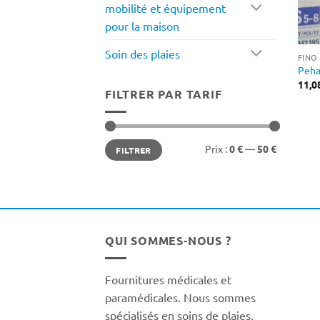
mobilité et équipement
pour la maison
Soin des plaies
FINO
Peha
11,0
FILTRER PAR TARIF
Prix
Prix
Prix :
0 €
—
50 €
FILTRER
min
max
QUI SOMMES-NOUS ?
Fournitures médicales et
paramédicales. Nous sommes
spécialisés en soins de plaies,