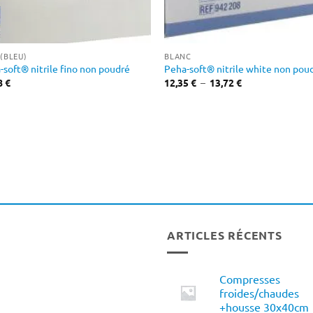
 (BLEU)
BLANC
-soft® nitrile fino non poudré
Peha-soft® nitrile white non pou
Plage
8
€
12,35
€
–
13,72
€
de
prix :
12,35 €
à
13,72 €
ARTICLES RÉCENTS
Compresses
froides/chaudes
+housse 30x40cm