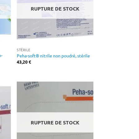
RUPTURE DE STOCK
STÉRILE
n-
Peha-soft® nitrile non poudré, stérile
43,20
€
RUPTURE DE STOCK