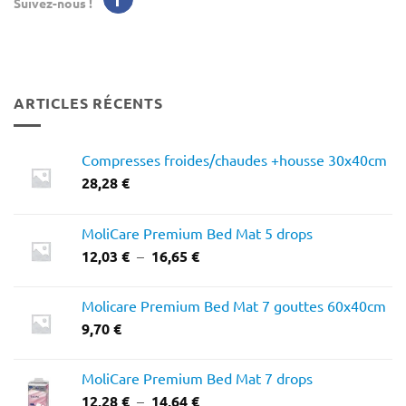
Suivez-nous !
ARTICLES RÉCENTS
Compresses froides/chaudes +housse 30x40cm
28,28
€
MoliCare Premium Bed Mat 5 drops
Plage
12,03
€
–
16,65
€
de
prix :
Molicare Premium Bed Mat 7 gouttes 60x40cm
12,03 €
9,70
€
à
16,65 €
MoliCare Premium Bed Mat 7 drops
Plage
12,28
€
–
14,64
€