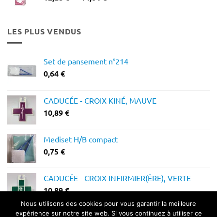
de
prix :
12,28 €
LES PLUS VENDUS
à
14,64 €
Set de pansement n°214
0,64
€
CADUCÉE - CROIX KINÉ, MAUVE
10,89
€
Mediset H/B compact
0,75
€
CADUCÉE - CROIX INFIRMIER(ÈRE), VERTE
10,89
€
Nous utilisons des cookies pour vous garantir la meilleure
expérience sur notre site web. Si vous continuez à utiliser ce