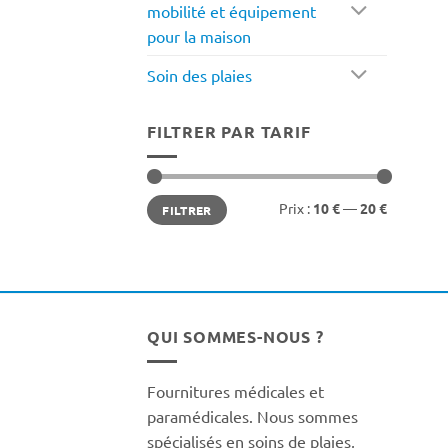
mobilité et équipement
pour la maison
Soin des plaies
FILTRER PAR TARIF
Prix
Prix
Prix :
10 €
—
20 €
FILTRER
min
max
QUI SOMMES-NOUS ?
Fournitures médicales et
paramédicales. Nous sommes
spécialisés en soins de plaies,