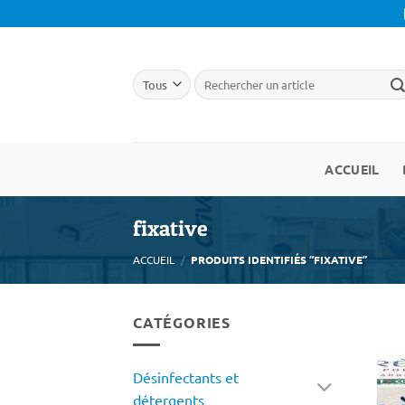
Passer
au
contenu
ACCUEIL
fixative
ACCUEIL
/
PRODUITS IDENTIFIÉS “FIXATIVE”
CATÉGORIES
Désinfectants et
détergents