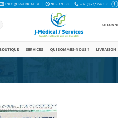
INFO@J-MEDICAL.BE
9H - 17H30
+32 (0)71/354.350
SE CONNE
BOUTIQUE
SERVICES
QUI SOMMES-NOUS ?
LIVRAISON