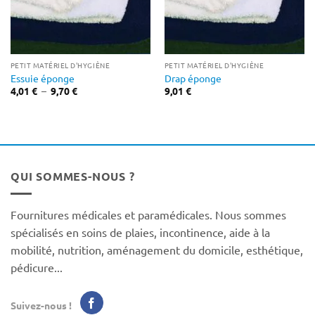
PETIT MATÉRIEL D'HYGIÈNE
PETIT MATÉRIEL D'HYGIÈNE
Essuie éponge
Drap éponge
Plage
4,01
€
–
9,70
€
9,01
€
de
prix :
4,01 €
à
9,70 €
QUI SOMMES-NOUS ?
Fournitures médicales et paramédicales. Nous sommes
spécialisés en soins de plaies, incontinence, aide à la
mobilité, nutrition, aménagement du domicile, esthétique,
pédicure...
Suivez-nous !