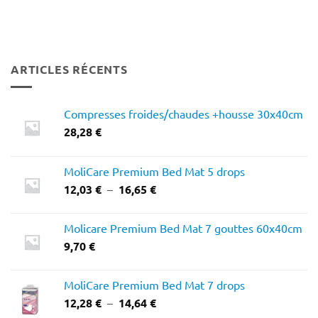
ARTICLES RÉCENTS
Compresses froides/chaudes +housse 30x40cm
28,28
€
MoliCare Premium Bed Mat 5 drops
Plage
12,03
€
–
16,65
€
de
prix :
Molicare Premium Bed Mat 7 gouttes 60x40cm
12,03 €
9,70
€
à
16,65 €
MoliCare Premium Bed Mat 7 drops
Plage
12,28
€
–
14,64
€
de