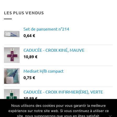
prix :
12,28 €
LES PLUS VENDUS
à
14,64 €
Set de pansement n°214
0,64
€
CADUCÉE - CROIX KINÉ, MAUVE
10,89
€
Mediset H/B compact
0,75
€
CADUCÉE - CROIX INFIRMIER(ÈRE), VERTE
10,89
€
Nous utilisons des cookies pour vous garantir la meilleure
expérience sur notre site web. Si vous continuez à utiliser ce
site, nous supposerons que vous en êtes satisfait.