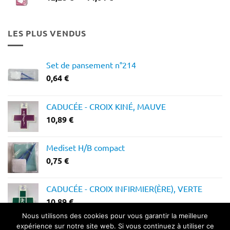
de
prix :
12,28 €
LES PLUS VENDUS
à
14,64 €
Set de pansement n°214
0,64
€
CADUCÉE - CROIX KINÉ, MAUVE
10,89
€
Mediset H/B compact
0,75
€
CADUCÉE - CROIX INFIRMIER(ÈRE), VERTE
10,89
€
Nous utilisons des cookies pour vous garantir la meilleure
expérience sur notre site web. Si vous continuez à utiliser ce