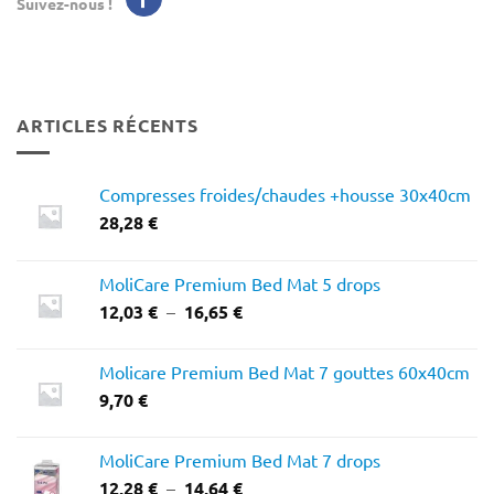
Suivez-nous !
ARTICLES RÉCENTS
Compresses froides/chaudes +housse 30x40cm
28,28
€
MoliCare Premium Bed Mat 5 drops
Plage
12,03
€
–
16,65
€
de
prix :
Molicare Premium Bed Mat 7 gouttes 60x40cm
12,03 €
9,70
€
à
16,65 €
MoliCare Premium Bed Mat 7 drops
Plage
12,28
€
–
14,64
€