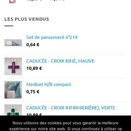
de
prix :
12,28 €
LES PLUS VENDUS
à
14,64 €
Set de pansement n°214
0,64
€
CADUCÉE - CROIX KINÉ, MAUVE
10,89
€
Mediset H/B compact
0,75
€
CADUCÉE - CROIX INFIRMIER(ÈRE), VERTE
10,89
€
Nous utilisons des cookies pour vous garantir la meilleure
expérience sur notre site web. Si vous continuez à utiliser ce