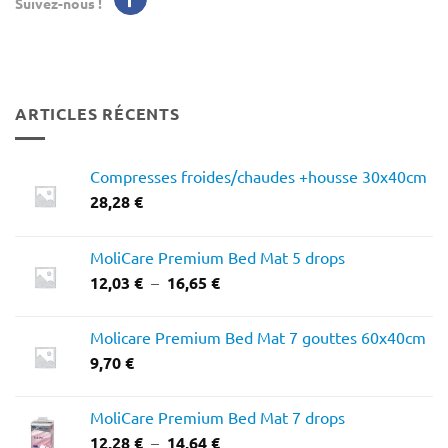
Suivez-nous !
ARTICLES RÉCENTS
Compresses froides/chaudes +housse 30x40cm
28,28
€
MoliCare Premium Bed Mat 5 drops
Plage
12,03
€
–
16,65
€
de
prix :
Molicare Premium Bed Mat 7 gouttes 60x40cm
12,03 €
9,70
€
à
16,65 €
MoliCare Premium Bed Mat 7 drops
Plage
12,28
€
–
14,64
€