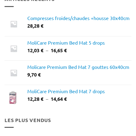
Compresses froides/chaudes +housse 30x40cm
28,28
€
MoliCare Premium Bed Mat 5 drops
Plage
12,03
€
–
16,65
€
de
prix :
Molicare Premium Bed Mat 7 gouttes 60x40cm
12,03 €
9,70
€
à
16,65 €
MoliCare Premium Bed Mat 7 drops
Plage
12,28
€
–
14,64
€
de
prix :
12,28 €
LES PLUS VENDUS
à
14,64 €