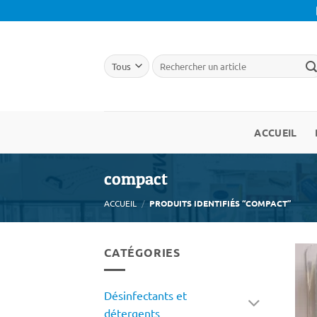
Passer
au
contenu
ACCUEIL
compact
ACCUEIL
/
PRODUITS IDENTIFIÉS “COMPACT”
CATÉGORIES
Désinfectants et
détergents