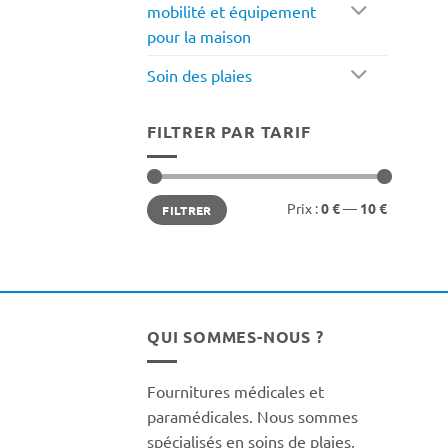
mobilité et équipement
pour la maison
Soin des plaies
FILTRER PAR TARIF
Prix
Prix
Prix :
0 €
—
10 €
FILTRER
min
max
QUI SOMMES-NOUS ?
Fournitures médicales et
paramédicales. Nous sommes
spécialisés en soins de plaies,