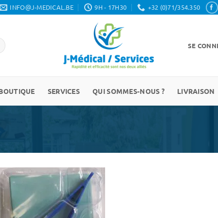
INFO@J-MEDICAL.BE
9H - 17H30
+32 (0)71/354.350
SE CONNE
BOUTIQUE
SERVICES
QUI SOMMES-NOUS ?
LIVRAISON