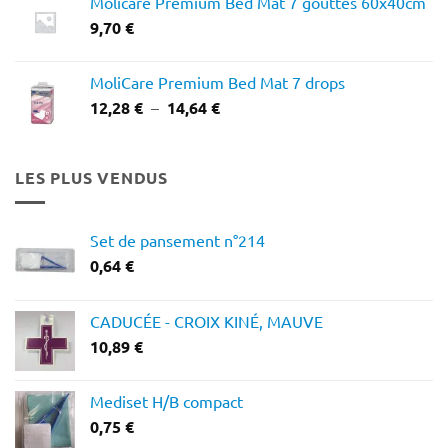
Molicare Premium Bed Mat 7 gouttes 60x40cm
12,03 €
9,70
€
à
16,65 €
MoliCare Premium Bed Mat 7 drops
Plage
12,28
€
–
14,64
€
de
prix :
12,28 €
LES PLUS VENDUS
à
14,64 €
Set de pansement n°214
0,64
€
CADUCÉE - CROIX KINÉ, MAUVE
10,89
€
Mediset H/B compact
0,75
€