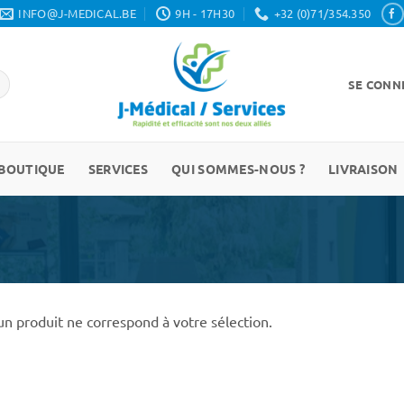
INFO@J-MEDICAL.BE
9H - 17H30
+32 (0)71/354.350
SE CONNE
BOUTIQUE
SERVICES
QUI SOMMES-NOUS ?
LIVRAISON
n produit ne correspond à votre sélection.