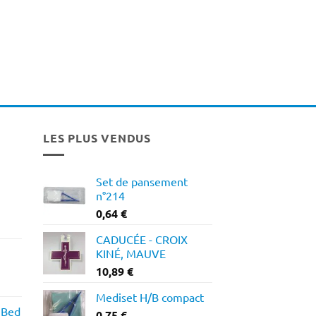
LES PLUS VENDUS
Set de pansement
n°214
0,64
€
CADUCÉE - CROIX
KINÉ, MAUVE
10,89
€
Plage
Mediset H/B compact
de
 Bed
prix :
0,75
€