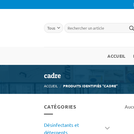
Passer
au
contenu
ACCUEIL
cadre
ACCUEIL
/
PRODUITS IDENTIFIÉS “CADRE”
CATÉGORIES
Aucu
Désinfectants et
détergents