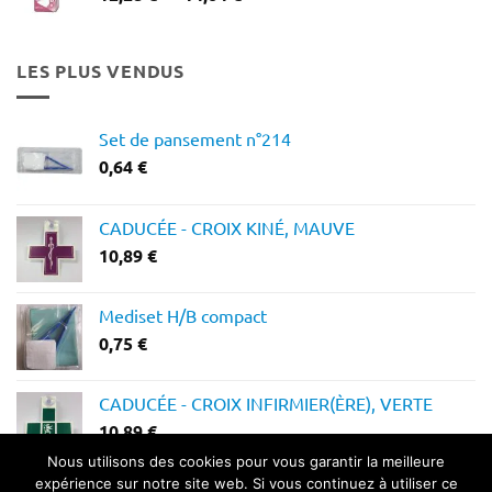
de
prix :
12,28 €
LES PLUS VENDUS
à
14,64 €
Set de pansement n°214
0,64
€
CADUCÉE - CROIX KINÉ, MAUVE
10,89
€
Mediset H/B compact
0,75
€
CADUCÉE - CROIX INFIRMIER(ÈRE), VERTE
10,89
€
Nous utilisons des cookies pour vous garantir la meilleure
expérience sur notre site web. Si vous continuez à utiliser ce