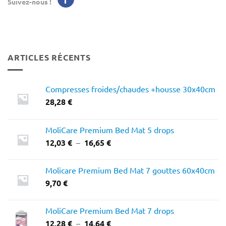
Suivez-nous !
ARTICLES RÉCENTS
Compresses froides/chaudes +housse 30x40cm
28,28
€
MoliCare Premium Bed Mat 5 drops
Plage
12,03
€
–
16,65
€
de
prix :
Molicare Premium Bed Mat 7 gouttes 60x40cm
12,03 €
9,70
€
à
16,65 €
MoliCare Premium Bed Mat 7 drops
Plage
12,28
€
–
14,64
€