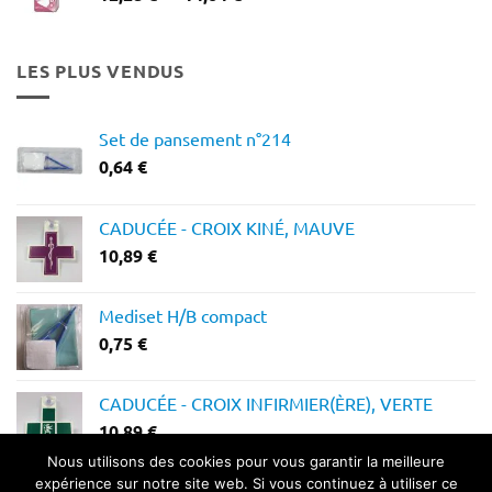
de
prix :
12,28 €
LES PLUS VENDUS
à
14,64 €
Set de pansement n°214
0,64
€
CADUCÉE - CROIX KINÉ, MAUVE
10,89
€
Mediset H/B compact
0,75
€
CADUCÉE - CROIX INFIRMIER(ÈRE), VERTE
10,89
€
Nous utilisons des cookies pour vous garantir la meilleure
expérience sur notre site web. Si vous continuez à utiliser ce