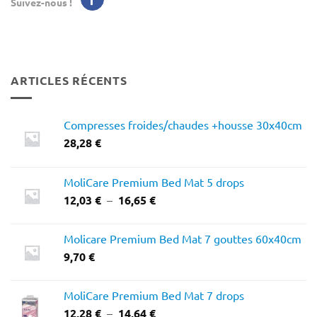
Suivez-nous !
ARTICLES RÉCENTS
Compresses froides/chaudes +housse 30x40cm
28,28
€
MoliCare Premium Bed Mat 5 drops
Plage
12,03
€
–
16,65
€
de
prix :
Molicare Premium Bed Mat 7 gouttes 60x40cm
12,03 €
9,70
€
à
16,65 €
MoliCare Premium Bed Mat 7 drops
Plage
12,28
€
–
14,64
€