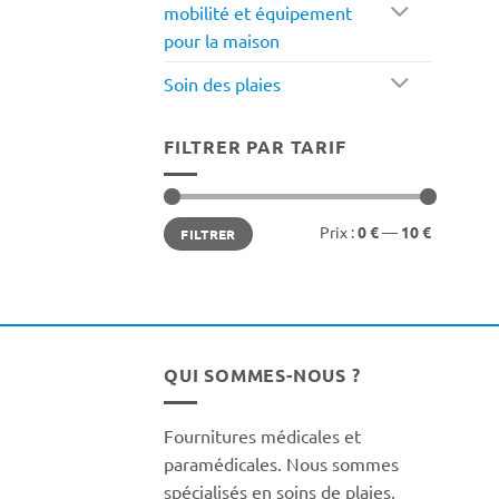
mobilité et équipement
pour la maison
Soin des plaies
FILTRER PAR TARIF
Prix
Prix
Prix :
0 €
—
10 €
FILTRER
min
max
QUI SOMMES-NOUS ?
Fournitures médicales et
paramédicales. Nous sommes
spécialisés en soins de plaies,