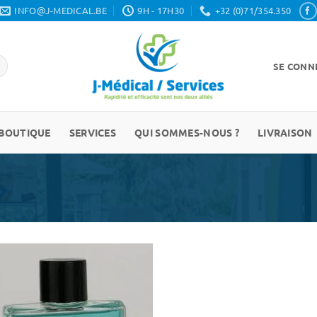
INFO@J-MEDICAL.BE
9H - 17H30
+32 (0)71/354.350
SE CONNE
BOUTIQUE
SERVICES
QUI SOMMES-NOUS ?
LIVRAISON