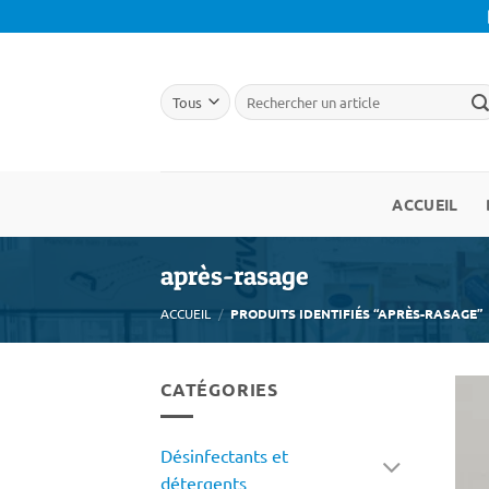
Passer
au
contenu
ACCUEIL
après-rasage
ACCUEIL
/
PRODUITS IDENTIFIÉS “APRÈS-RASAGE”
CATÉGORIES
Désinfectants et
détergents