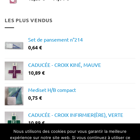
de
prix :
12,28 €
LES PLUS VENDUS
à
14,64 €
Set de pansement n°214
0,64
€
CADUCÉE - CROIX KINÉ, MAUVE
10,89
€
Mediset H/B compact
0,75
€
CADUCÉE - CROIX INFIRMIER(ÈRE), VERTE
10,89
€
Nous utilisons des cookies pour vous garantir la meilleure
expérience sur notre site web. Si vous continuez à utiliser ce