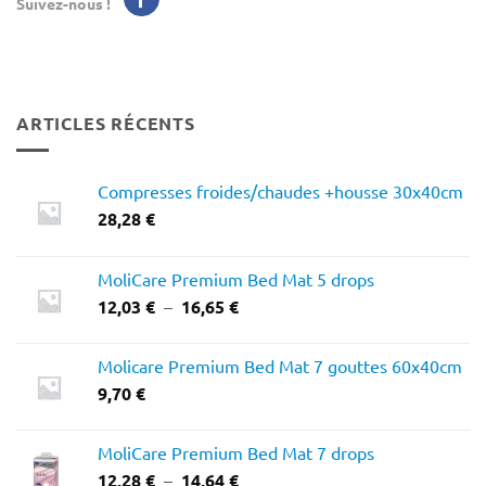
Suivez-nous !
ARTICLES RÉCENTS
Compresses froides/chaudes +housse 30x40cm
28,28
€
MoliCare Premium Bed Mat 5 drops
Plage
12,03
€
–
16,65
€
de
prix :
Molicare Premium Bed Mat 7 gouttes 60x40cm
12,03 €
9,70
€
à
16,65 €
MoliCare Premium Bed Mat 7 drops
Plage
12,28
€
–
14,64
€