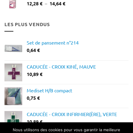
Plage
12,28
€
–
14,64
€
de
prix :
12,28 €
LES PLUS VENDUS
à
14,64 €
Set de pansement n°214
0,64
€
CADUCÉE - CROIX KINÉ, MAUVE
10,89
€
Mediset H/B compact
0,75
€
CADUCÉE - CROIX INFIRMIER(ÈRE), VERTE
10,89
€
Nous utilisons des cookies pour vous garantir la meilleure