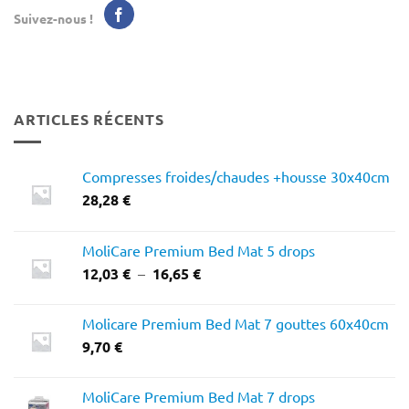
Suivez-nous !
ARTICLES RÉCENTS
Compresses froides/chaudes +housse 30x40cm
28,28
€
MoliCare Premium Bed Mat 5 drops
Plage
12,03
€
–
16,65
€
de
prix :
Molicare Premium Bed Mat 7 gouttes 60x40cm
12,03 €
9,70
€
à
16,65 €
MoliCare Premium Bed Mat 7 drops