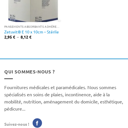
PANSEMENTS ABSORBANTS ADHÉRENTS
Zetuvit® E 10 x 10cm – Stérile
Plage
2,95
€
–
8,12
€
de
prix :
2,95 €
à
8,12 €
QUI SOMMES-NOUS ?
Fournitures médicales et paramédicales. Nous sommes
spécialisés en soins de plaies, incontinence, aide à la
mobilité, nutrition, aménagement du domicile, esthétique,
pédicure...
Suivez-nous !