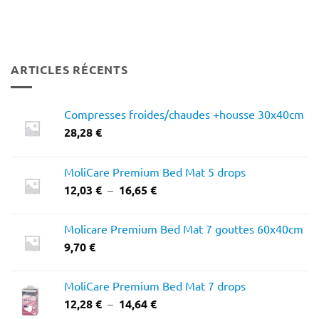
ARTICLES RÉCENTS
Compresses froides/chaudes +housse 30x40cm
28,28
€
MoliCare Premium Bed Mat 5 drops
Plage
12,03
€
–
16,65
€
de
prix :
Molicare Premium Bed Mat 7 gouttes 60x40cm
12,03 €
9,70
€
à
16,65 €
MoliCare Premium Bed Mat 7 drops
Plage
12,28
€
–
14,64
€
de