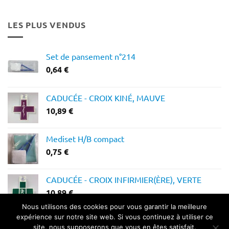
prix :
12,28 €
LES PLUS VENDUS
à
14,64 €
Set de pansement n°214
0,64
€
CADUCÉE - CROIX KINÉ, MAUVE
10,89
€
Mediset H/B compact
0,75
€
CADUCÉE - CROIX INFIRMIER(ÈRE), VERTE
10,89
€
Nous utilisons des cookies pour vous garantir la meilleure
expérience sur notre site web. Si vous continuez à utiliser ce
site, nous supposerons que vous en êtes satisfait.