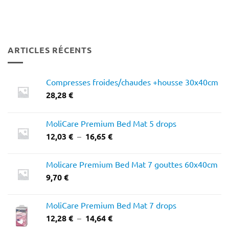
ARTICLES RÉCENTS
Compresses froides/chaudes +housse 30x40cm
28,28
€
MoliCare Premium Bed Mat 5 drops
Plage
12,03
€
–
16,65
€
de
prix :
Molicare Premium Bed Mat 7 gouttes 60x40cm
12,03 €
9,70
€
à
16,65 €
MoliCare Premium Bed Mat 7 drops
Plage
12,28
€
–
14,64
€
de