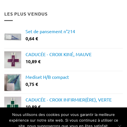
prix :
12,28 €
LES PLUS VENDUS
à
14,64 €
Set de pansement n°214
0,64
€
CADUCÉE - CROIX KINÉ, MAUVE
10,89
€
Mediset H/B compact
0,75
€
CADUCÉE - CROIX INFIRMIER(ÈRE), VERTE
10,89
€
Nous utilisons des cookies pour vous garantir la meilleure
expérience sur notre site web. Si vous continuez à utiliser ce
site, nous supposerons que vous en êtes satisfait.