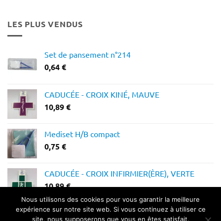
prix :
12,28 €
LES PLUS VENDUS
à
14,64 €
Set de pansement n°214
0,64
€
CADUCÉE - CROIX KINÉ, MAUVE
10,89
€
Mediset H/B compact
0,75
€
CADUCÉE - CROIX INFIRMIER(ÈRE), VERTE
10,89
€
Nous utilisons des cookies pour vous garantir la meilleure
expérience sur notre site web. Si vous continuez à utiliser ce
site, nous supposerons que vous en êtes satisfait.