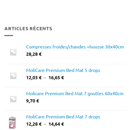
ARTICLES RÉCENTS
Compresses froides/chaudes +housse 30x40cm
28,28
€
MoliCare Premium Bed Mat 5 drops
Plage
12,03
€
–
16,65
€
de
prix :
Molicare Premium Bed Mat 7 gouttes 60x40cm
12,03 €
9,70
€
à
16,65 €
MoliCare Premium Bed Mat 7 drops
Plage
12,28
€
–
14,64
€
de