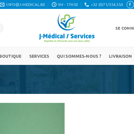
INFO@J-MEDICAL.BE
9H - 17H30
+32 (0)71/354.350
SE CONNE
BOUTIQUE
SERVICES
QUI SOMMES-NOUS ?
LIVRAISON