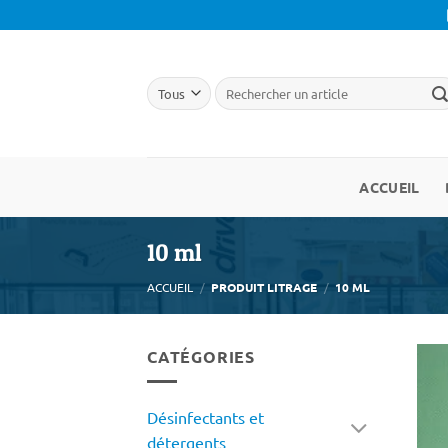
Passer
au
contenu
ACCUEIL
10 ml
ACCUEIL
/
PRODUIT LITRAGE
/
10 ML
CATÉGORIES
Désinfectants et
détergents