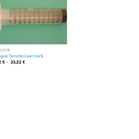
 LOCK
ngue Terumo Luer Lock
Plage
2
€
–
33,52
€
de
prix :
14,82 €
à
33,52 €