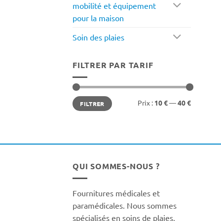
mobilité et équipement
pour la maison
Soin des plaies
FILTRER PAR TARIF
Prix
Prix
Prix :
10 €
—
40 €
FILTRER
min
max
QUI SOMMES-NOUS ?
Fournitures médicales et
paramédicales. Nous sommes
spécialisés en soins de plaies,