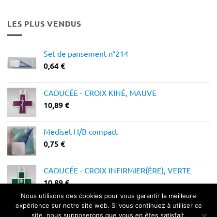
prix :
12,28 €
LES PLUS VENDUS
à
14,64 €
Set de pansement n°214
0,64
€
CADUCÉE - CROIX KINÉ, MAUVE
10,89
€
Mediset H/B compact
0,75
€
CADUCÉE - CROIX INFIRMIER(ÈRE), VERTE
10,89
€
Nous utilisons des cookies pour vous garantir la meilleure
expérience sur notre site web. Si vous continuez à utiliser ce
site, nous supposerons que vous en êtes satisfait.