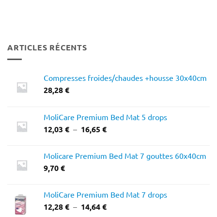
ARTICLES RÉCENTS
Compresses froides/chaudes +housse 30x40cm
28,28
€
MoliCare Premium Bed Mat 5 drops
Plage
12,03
€
–
16,65
€
de
prix :
Molicare Premium Bed Mat 7 gouttes 60x40cm
12,03 €
9,70
€
à
16,65 €
MoliCare Premium Bed Mat 7 drops
Plage
12,28
€
–
14,64
€
de