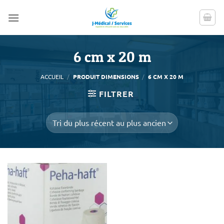
Passer
au
contenu
6 cm x 20 m
ACCUEIL
/
PRODUIT DIMENSIONS
/
6 CM X 20 M
FILTRER