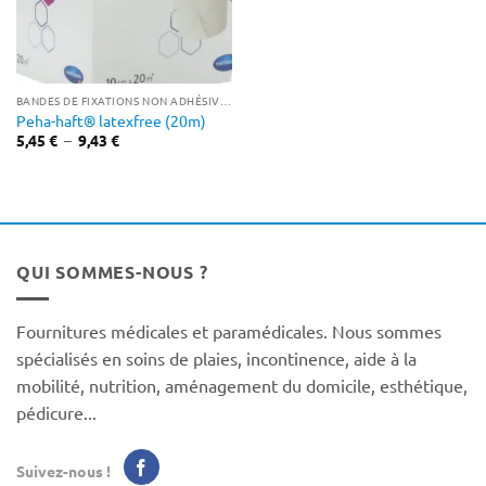
BANDES DE FIXATIONS NON ADHÉSIVES
Peha-haft® latexfree (20m)
Plage
5,45
€
–
9,43
€
de
prix :
5,45 €
à
9,43 €
QUI SOMMES-NOUS ?
Fournitures médicales et paramédicales. Nous sommes
spécialisés en soins de plaies, incontinence, aide à la
mobilité, nutrition, aménagement du domicile, esthétique,
pédicure...
Suivez-nous !