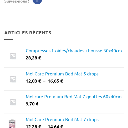
Suivez-nous !
ARTICLES RÉCENTS
Compresses froides/chaudes +housse 30x40cm
28,28
€
MoliCare Premium Bed Mat 5 drops
Plage
12,03
€
–
16,65
€
de
prix :
Molicare Premium Bed Mat 7 gouttes 60x40cm
12,03 €
9,70
€
à
16,65 €
MoliCare Premium Bed Mat 7 drops
Plage
12,28
€
–
14,64
€