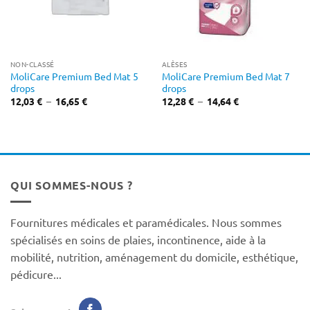
NON-CLASSÉ
ALÈSES
MoliCare Premium Bed Mat 5
MoliCare Premium Bed Mat 7
drops
drops
Plage
Plage
12,03
€
–
16,65
€
12,28
€
–
14,64
€
de
de
prix :
prix :
12,03 €
12,28 €
à
à
16,65 €
14,64 €
QUI SOMMES-NOUS ?
Fournitures médicales et paramédicales. Nous sommes
spécialisés en soins de plaies, incontinence, aide à la
mobilité, nutrition, aménagement du domicile, esthétique,
pédicure...