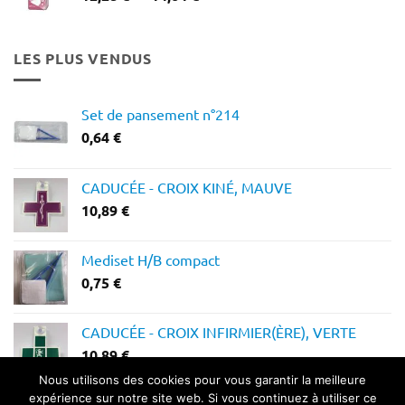
de
prix :
12,28 €
LES PLUS VENDUS
à
14,64 €
Set de pansement n°214
0,64
€
CADUCÉE - CROIX KINÉ, MAUVE
10,89
€
Mediset H/B compact
0,75
€
CADUCÉE - CROIX INFIRMIER(ÈRE), VERTE
10,89
€
Nous utilisons des cookies pour vous garantir la meilleure
expérience sur notre site web. Si vous continuez à utiliser ce