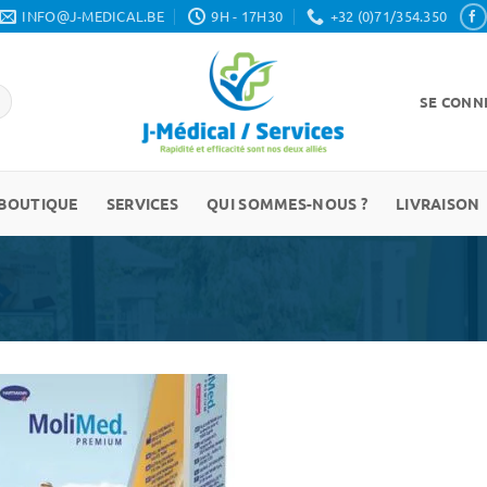
INFO@J-MEDICAL.BE
9H - 17H30
+32 (0)71/354.350
SE CONNE
BOUTIQUE
SERVICES
QUI SOMMES-NOUS ?
LIVRAISON