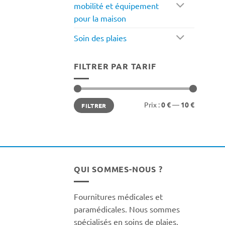
mobilité et équipement
pour la maison
Soin des plaies
FILTRER PAR TARIF
Prix
Prix
Prix :
0 €
—
10 €
FILTRER
min
max
QUI SOMMES-NOUS ?
Fournitures médicales et
paramédicales. Nous sommes
spécialisés en soins de plaies,