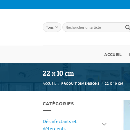
Passer
au
contenu
ACCUEIL
22 x 10 cm
ACCUEIL
/
PRODUIT DIMENSIONS
/
22 X 10 CM
CATÉGORIES
Désinfectants et
détergents