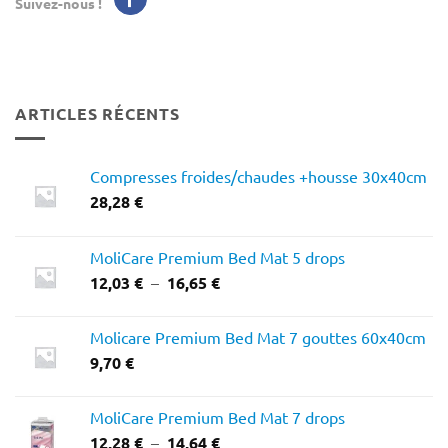
Suivez-nous !
ARTICLES RÉCENTS
Compresses froides/chaudes +housse 30x40cm
28,28
€
MoliCare Premium Bed Mat 5 drops
Plage
12,03
€
–
16,65
€
de
prix :
Molicare Premium Bed Mat 7 gouttes 60x40cm
12,03 €
9,70
€
à
16,65 €
MoliCare Premium Bed Mat 7 drops
Plage
12,28
€
–
14,64
€