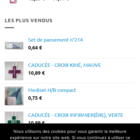
de
prix :
12,28 €
LES PLUS VENDUS
à
14,64 €
Set de pansement n°214
0,64
€
CADUCÉE - CROIX KINÉ, MAUVE
10,89
€
Mediset H/B compact
0,75
€
CADUCÉE - CROIX INFIRMIER(ÈRE), VERTE
10,89
€
Nous utilisons des cookies pour vous garantir la meilleure
expérience sur notre site web. Si vous continuez à utiliser ce