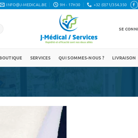
INFO@J-MEDICAL.BE
9H - 17H30
+32 (0)71/354.350
SE CONNE
BOUTIQUE
SERVICES
QUI SOMMES-NOUS ?
LIVRAISON