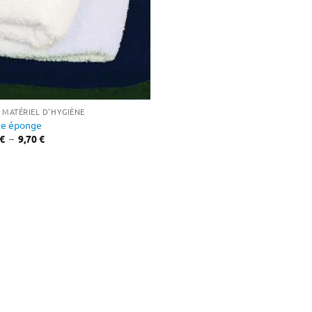
T MATÉRIEL D'HYGIÈNE
ie éponge
Plage
€
–
9,70
€
de
prix :
4,01 €
à
9,70 €