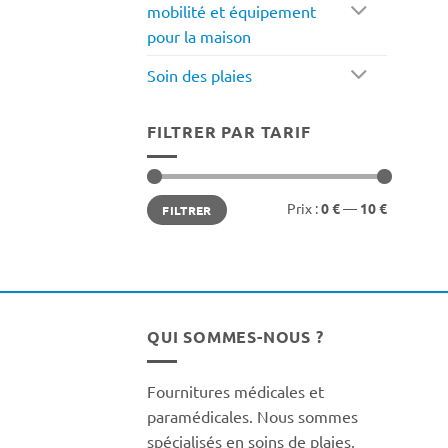
mobilité et équipement
pour la maison
Soin des plaies
FILTRER PAR TARIF
Prix
Prix
Prix :
0 €
—
10 €
FILTRER
min
max
QUI SOMMES-NOUS ?
Fournitures médicales et
paramédicales. Nous sommes
spécialisés en soins de plaies,