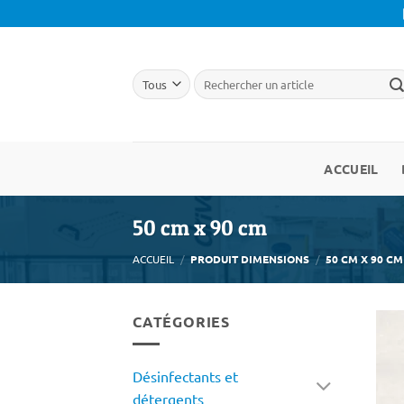
Passer
au
contenu
ACCUEIL
50 cm x 90 cm
ACCUEIL
/
PRODUIT DIMENSIONS
/
50 CM X 90 CM
CATÉGORIES
Désinfectants et
détergents