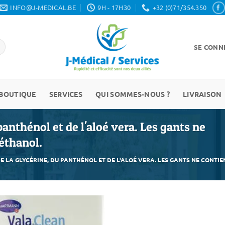
INFO@J-MEDICAL.BE
9H - 17H30
+32 (0)71/354.350
SE CONNE
BOUTIQUE
SERVICES
QUI SOMMES-NOUS ?
LIVRAISON
panthénol et de l'aloé vera. Les gants ne
éthanol.
E LA GLYCÉRINE, DU PANTHÉNOL ET DE L'ALOÉ VERA. LES GANTS NE CONTI