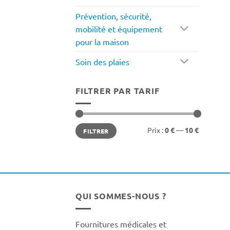
Prévention, sécurité,
mobilité et équipement
pour la maison
Soin des plaies
FILTRER PAR TARIF
Prix
Prix
Prix :
0 €
—
10 €
FILTRER
min
max
QUI SOMMES-NOUS ?
Fournitures médicales et